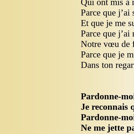
Qui ont mis à 
Parce que j’ai 
Et que je me su
Parce que j’ai 
Notre vœu de f
Parce que je m
Dans ton rega
Pardonne-moi
Je reconnais q
Pardonne-moi,
Ne me jette pa