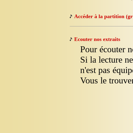
Accéder à la partition (g
Ecouter nos extraits
Pour écouter no
Si la lecture n
n'est pas équi
Vous le trouve